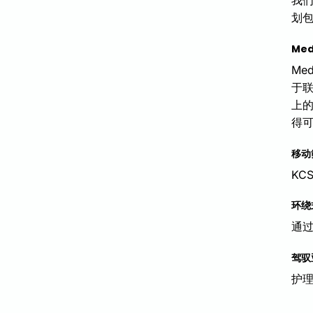
划
Med
Me
于联
上的
得
移动
KC
环绕
通
驾驭
护