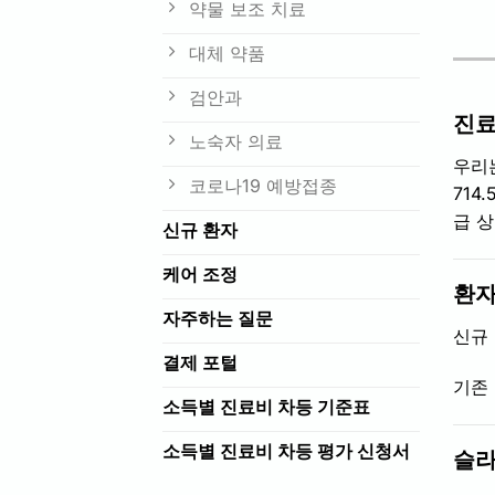
약물 보조 치료
대체 약품
검안과
진료
노숙자 의료
우리
코로나19 예방접종
714
급 상
신규 환자
케어 조정
환자
자주하는 질문
신규
결제 포털
기존 
소득별 진료비 차등 기준표
소득별 진료비 차등 평가 신청서
슬라