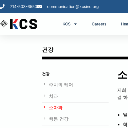
714-503-6550
communication@kcsinc.org
KCS
Careers
Hea
건강
소
건강
주치의 케어
저희 
치과
결 
소아과
웰
행동 건강
학