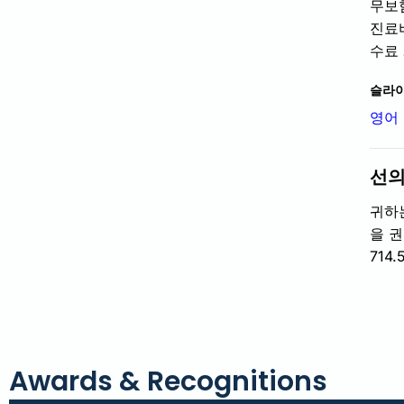
무보
진료
수료
슬라이
영어
선의
귀하
을 
714
Awards & Recognitions